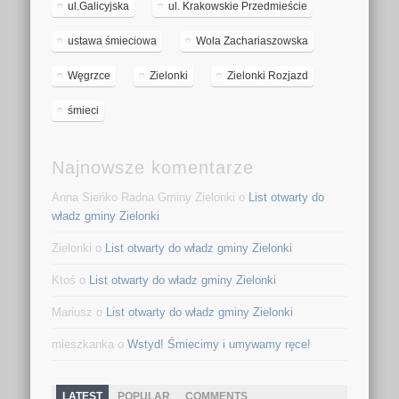
ul.Galicyjska
ul. Krakowskie Przedmieście
ustawa śmieciowa
Wola Zachariaszowska
Węgrzce
Zielonki
Zielonki Rozjazd
śmieci
Najnowsze komentarze
Anna Sieńko Radna Gminy Zielonki o
List otwarty do
władz gminy Zielonki
Zielonki o
List otwarty do władz gminy Zielonki
Ktoś o
List otwarty do władz gminy Zielonki
Mariusz o
List otwarty do władz gminy Zielonki
mieszkanka o
Wstyd! Śmiecimy i umywamy ręce!
LATEST
POPULAR
COMMENTS