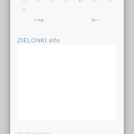
23
24
25
26
27
28
29
30
« maj
lip »
ZIELONKI.info
Wydarzenia