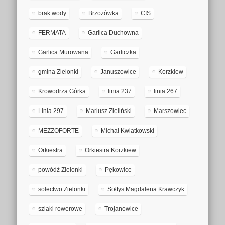
brak wody
Brzozówka
CIS
FERMATA
Garlica Duchowna
Garlica Murowana
Garliczka
gmina Zielonki
Januszowice
Korzkiew
Krowodrza Górka
linia 237
linia 267
Linia 297
Mariusz Zieliński
Marszowiec
MEZZOFORTE
Michał Kwiatkowski
Orkiestra
Orkiestra Korzkiew
powódź Zielonki
Pękowice
sołectwo Zielonki
Sołtys Magdalena Krawczyk
szlaki rowerowe
Trojanowice