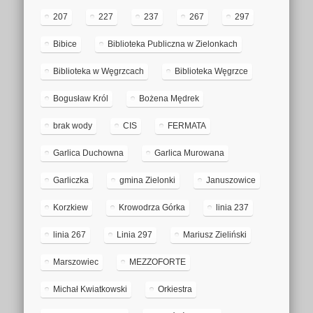
207
227
237
267
297
Bibice
Biblioteka Publiczna w Zielonkach
Biblioteka w Węgrzcach
Biblioteka Węgrzce
Bogusław Król
Bożena Mędrek
brak wody
CIS
FERMATA
Garlica Duchowna
Garlica Murowana
Garliczka
gmina Zielonki
Januszowice
Korzkiew
Krowodrza Górka
linia 237
linia 267
Linia 297
Mariusz Zieliński
Marszowiec
MEZZOFORTE
Michał Kwiatkowski
Orkiestra