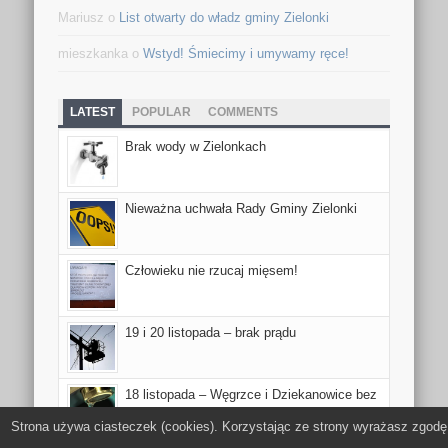
Mariusz
o
List otwarty do władz gminy Zielonki
mieszkanka
o
Wstyd! Śmiecimy i umywamy ręce!
LATEST
POPULAR
COMMENTS
Brak wody w Zielonkach
Nieważna uchwała Rady Gminy Zielonki
Człowieku nie rzucaj mięsem!
19 i 20 listopada – brak prądu
18 listopada – Węgrzce i Dziekanowice bez
wody
Strona używa ciasteczek (cookies). Korzystając ze strony wyrażasz zgodę