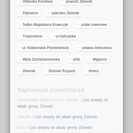
Orkiestra Korzkiew
powódź Zielonki
Pękowice
sołectwo Zielonki
Sołtys Magdalena Krawczyk
szlaki rowerowe
Trojanowice
ul.Galicyjska
ul. Krakowskie Przedmieście
ustawa śmieciowa
Wola Zachariaszowska
wójt
Węgrzce
Zielonki
Zielonki Rozjazd
śmieci
Najnowsze komentarze
Anna Sieńko Radna Gminy Zielonki
o
List otwarty do
władz gminy Zielonki
Zielonki
o
List otwarty do władz gminy Zielonki
Ktoś
o
List otwarty do władz gminy Zielonki