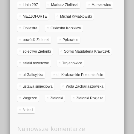
Linia 297
Mariusz Zieliński
Marszowiec
MEZZOFORTE
Michał Kwiatkowski
Orkiestra
Orkiestra Korzkiew
powódź Zielonki
Pękowice
sołectwo Zielonki
Sołtys Magdalena Krawczyk
szlaki rowerowe
Trojanowice
ul.Galicyjska
ul. Krakowskie Przedmieście
ustawa śmieciowa
Wola Zachariaszowska
Węgrzce
Zielonki
Zielonki Rozjazd
śmieci
Najnowsze komentarze