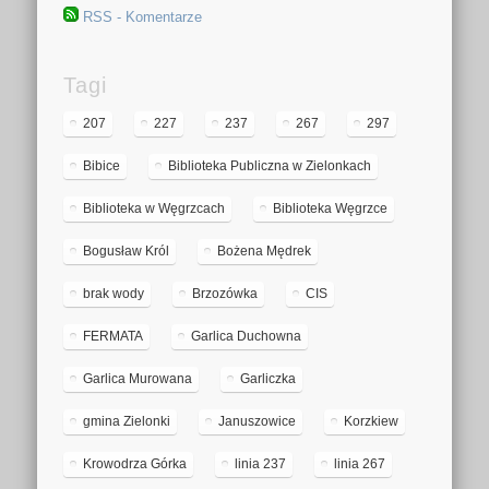
RSS - Komentarze
Tagi
207
227
237
267
297
Bibice
Biblioteka Publiczna w Zielonkach
Biblioteka w Węgrzcach
Biblioteka Węgrzce
Bogusław Król
Bożena Mędrek
brak wody
Brzozówka
CIS
FERMATA
Garlica Duchowna
Garlica Murowana
Garliczka
gmina Zielonki
Januszowice
Korzkiew
Krowodrza Górka
linia 237
linia 267