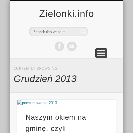
MULTIMEDIA
KALENDARZ
KONTAKT
KULTURA
MIEJSCA
SPORT
Zielonki.info
CURRENTLY BROWSING
Grudzień 2013
Naszym okiem na
gminę, czyli