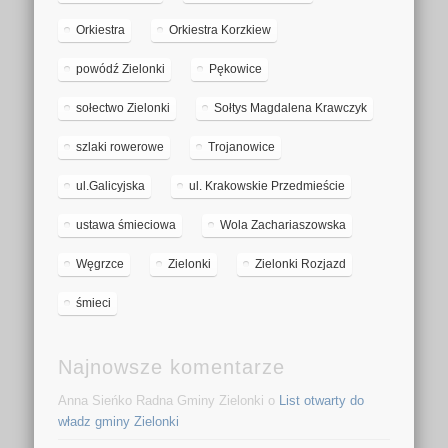
Orkiestra
Orkiestra Korzkiew
powódź Zielonki
Pękowice
sołectwo Zielonki
Sołtys Magdalena Krawczyk
szlaki rowerowe
Trojanowice
ul.Galicyjska
ul. Krakowskie Przedmieście
ustawa śmieciowa
Wola Zachariaszowska
Węgrzce
Zielonki
Zielonki Rozjazd
śmieci
Najnowsze komentarze
Anna Sieńko Radna Gminy Zielonki o
List otwarty do
władz gminy Zielonki