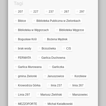
Tagi
207
227
237
267
297
Bibice
Biblioteka Publiczna w Zielonkach
Biblioteka w Węgrzcach
Biblioteka Węgrzce
Bogusław Król
Bożena Mędrek
brak wody
Brzozówka
CIS
FERMATA
Garlica Duchowna
Garlica Murowana
Garliczka
gmina Zielonki
Januszowice
Korzkiew
Krowodrza Górka
linia 237
linia 267
Linia 297
Mariusz Zieliński
Marszowiec
MEZZOFORTE
Michał Kwiatkowski