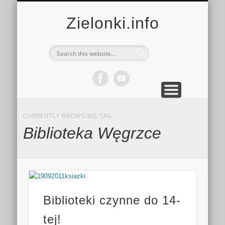
MULTIMEDIA
KALENDARZ
KONTAKT
KULTURA
MIEJSCA
SPORT
Zielonki.info
CURRENTLY BROWSING TAG
Biblioteka Węgrzce
Biblioteki czynne do 14-
tej!