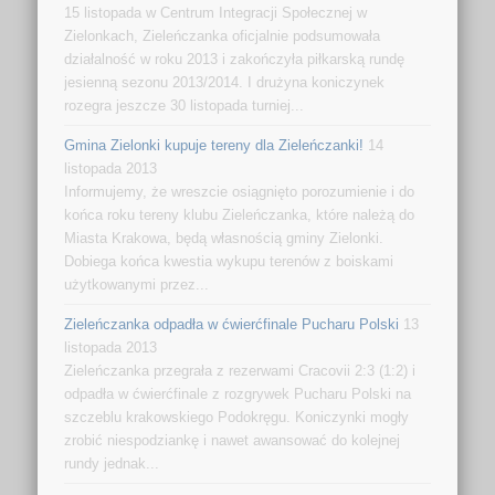
15 listopada w Centrum Integracji Społecznej w
Zielonkach, Zieleńczanka oficjalnie podsumowała
działalność w roku 2013 i zakończyła piłkarską rundę
jesienną sezonu 2013/2014. I drużyna koniczynek
rozegra jeszcze 30 listopada turniej...
Gmina Zielonki kupuje tereny dla Zieleńczanki!
14
listopada 2013
Informujemy, że wreszcie osiągnięto porozumienie i do
końca roku tereny klubu Zieleńczanka, które należą do
Miasta Krakowa, będą własnością gminy Zielonki.
Dobiega końca kwestia wykupu terenów z boiskami
użytkowanymi przez...
Zieleńczanka odpadła w ćwierćfinale Pucharu Polski
13
listopada 2013
Zieleńczanka przegrała z rezerwami Cracovii 2:3 (1:2) i
odpadła w ćwierćfinale z rozgrywek Pucharu Polski na
szczeblu krakowskiego Podokręgu. Koniczynki mogły
zrobić niespodziankę i nawet awansować do kolejnej
rundy jednak...