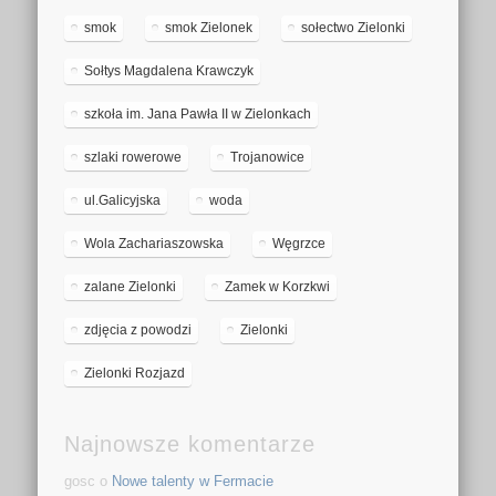
smok
smok Zielonek
sołectwo Zielonki
Sołtys Magdalena Krawczyk
szkoła im. Jana Pawła II w Zielonkach
szlaki rowerowe
Trojanowice
ul.Galicyjska
woda
Wola Zachariaszowska
Węgrzce
zalane Zielonki
Zamek w Korzkwi
zdjęcia z powodzi
Zielonki
Zielonki Rozjazd
Najnowsze komentarze
gosc o
Nowe talenty w Fermacie