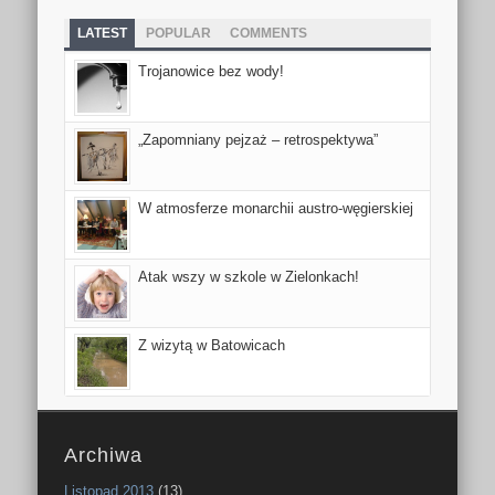
LATEST
POPULAR
COMMENTS
Trojanowice bez wody!
„Zapomniany pejzaż – retrospektywa”
W atmosferze monarchii austro-węgierskiej
Atak wszy w szkole w Zielonkach!
Z wizytą w Batowicach
Archiwa
Listopad 2013
(13)