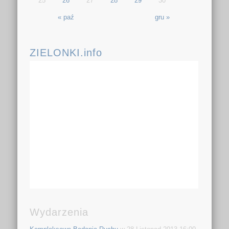
25
26
27
28
29
30
« paź
gru »
ZIELONKI.info
Wydarzenia