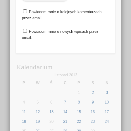
Powiadom mnie o kolejnych komentarzach
przez email.
Powiadom mnie o nowych wpisach przez
email.
Kalendarium
Listopad 2013
P
W
Ś
C
P
S
N
1
2
3
4
5
6
7
8
9
10
11
12
13
14
15
16
17
18
19
20
21
22
23
24