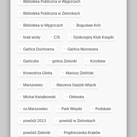
Biblioteka Publiczna w Węgrzcach
Biblioteka Publiczna w Zielonkach
Biblioteka w Węgrzcach
Bogusław Król
brak wody
CIS
Dyskusyjny Klub Książki
Garlica Duchowna
Garlica Murowana
Garliczka
gmina Zielonki
Korzkiew
Krowodrza Górka
Mariusz Zieliński
Marszowiec
Marzena Gadzik-Wójcik
Michał Kwiatkowski
Orkiestra
os.Marszowiec
Park Wiejski
Podskale
powódź 2013
powódź w Zielonkach
powódź Zielonki
Prądniczanka Kraków