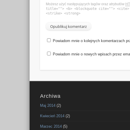
Możesz użyć następujących tagów oraz atrybutów
H
title=""> <b> <blockquote cite=""> <cite>
<strike> <strong>
Powiadom mnie o kolejnych komentarzach pr
Powiadom mnie o nowych wpisach przez emai
Archiwa
Maj 2014
(2)
Kwiecień 2014
(2)
Marzec 2014
(5)