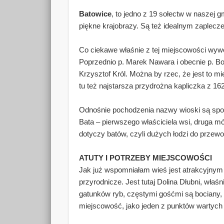
Batowice
, to jedno z 19 sołectw w naszej 
piękne krajobrazy. Są też idealnym zaple
Co ciekawe właśnie z tej miejscowości wywod
Poprzednio p. Marek Nawara i obecnie p. Bog
Krzysztof Król. Można by rzec, że jest to m
tu też najstarsza przydrożna kapliczka z 16
Odnośnie pochodzenia nazwy wioski są spory
Bata – pierwszego właściciela wsi, druga mó
dotyczy batów, czyli dużych łodzi do przew
ATUTY I POTRZEBY MIEJSCOWOŚCI
Jak już wspomniałam wieś jest atrakcyjnym
przyrodnicze. Jest tutaj Dolina Dłubni, właś
gatunków ryb, częstymi gośćmi są bociany, a
miejscowość, jako jeden z punktów wartyc