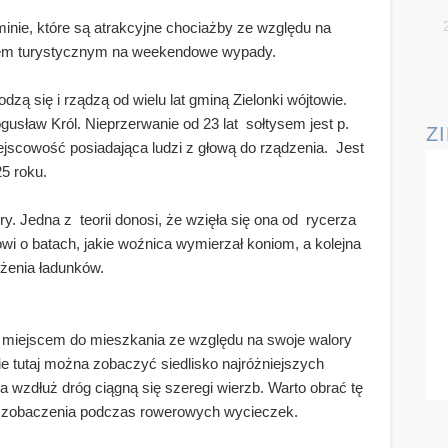
gminie, które są atrakcyjne chociażby ze względu na
czem turystycznym na weekendowe wypady.
zą się i rządzą od wielu lat gminą Zielonki wójtowie.
usław Król. Nieprzerwanie od 23 lat sołtysem jest p.
Z
iejscowość posiadająca ludzi z głową do rządzenia. Jest
25 roku.
. Jedna z teorii donosi, że wzięła się ona od rycerza
wi o batach, jakie woźnica wymierzał koniom, a kolejna
ożenia ładunków.
 miejscem do mieszkania ze względu na swoje walory
nie tutaj można zobaczyć siedlisko najróżniejszych
 wzdłuż dróg ciągną się szeregi wierzb. Warto obrać tę
h zobaczenia podczas rowerowych wycieczek.