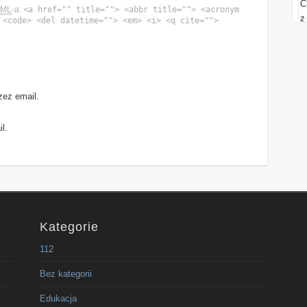
TML
-a:
<a href="" title=""> <abbr title=""> <acronym
 <code> <del datetime=""> <em> <i> <q cite="">
zez email.
l.
Kategorie
112
Bez kategorii
Edukacja