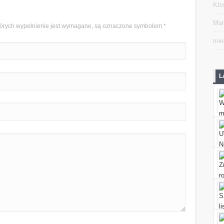
Kto
Mar
 których wypełnienie jest wymagane, są oznaczone symbolem
*
mie
L