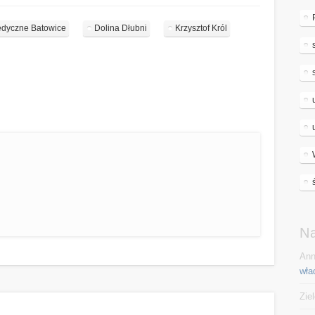
dyczne Batowice
Dolina Dłubni
Krzysztof Król
N
Ann
wła
Zie