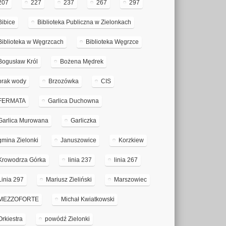
207
227
237
267
297
Bibice
Biblioteka Publiczna w Zielonkach
Biblioteka w Węgrzcach
Biblioteka Węgrzce
Bogusław Król
Bożena Mędrek
brak wody
Brzozówka
CIS
FERMATA
Garlica Duchowna
Garlica Murowana
Garliczka
gmina Zielonki
Januszowice
Korzkiew
Krowodrza Górka
linia 237
linia 267
Linia 297
Mariusz Zieliński
Marszowiec
MEZZOFORTE
Michał Kwiatkowski
Orkiestra
powódź Zielonki