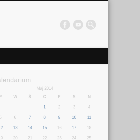
alendarium
Maj 2014
P
W
Ś
C
P
S
N
1
2
3
4
5
6
7
8
9
10
11
12
13
14
15
16
17
18
19
20
21
22
23
24
25