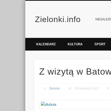
Zielonki.info
Facebook
Vimeo
NIEZALEŻNY
KALENDARZ
KULTURA
SPORT
Z wizytą w Bato
Zielonki
20 listopada 2013