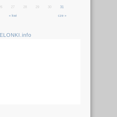
26
27
28
29
30
31
« kwi
cze »
IELONKI.info