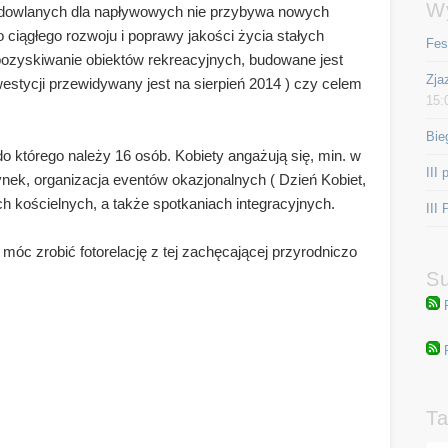
W
udowlanych dla napływowych nie przybywa nowych
 ciągłego rozwoju i poprawy jakości życia stałych
Fes
pozyskiwanie obiektów rekreacyjnych, budowane jest
Zja
stycji przewidywany jest na sierpień 2014 ) czy celem
15:
Bie
o którego należy 16 osób. Kobiety angażują się, min. w
III 
ynek, organizacja eventów okazjonalnych ( Dzień Kobiet,
h kościelnych, a także spotkaniach integracyjnych.
III
móc zrobić fotorelację z tej zachęcającej przyrodniczo
Su
Ta