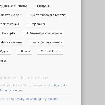
Prądniczanka Kraków
Pękowice
sołectwo Zielonki
Sołtys Magdalena Krawczyk
szlaki rowerowe
Trojanowice
ul.Galicyjska
ul. Krakowskie Przedmieście
ustawa śmieciowa
Wola Zachariaszowska
Węgrzce
Zielonki
Zielonki Rozjazd
śmieci
ajnowsze komentarze
a Sieńko Radna Gminy Zielonki o
List otwarty do
dz gminy Zielonki
lonki o
List otwarty do władz gminy Zielonki