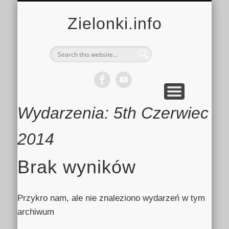
MULTIMEDIA
KALENDARZ
KONTAKT
KULTURA
MIEJSCA
SPORT
Zielonki.info
Wydarzenia: 5th Czerwiec
2014
Brak wyników
Przykro nam, ale nie znaleziono wydarzeń w tym
archiwum