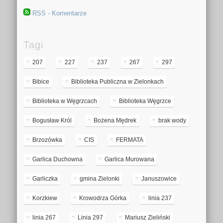
RSS - Komentarze
Tagi
207
227
237
267
297
Bibice
Biblioteka Publiczna w Zielonkach
Biblioteka w Węgrzcach
Biblioteka Węgrzce
Bogusław Król
Bożena Mędrek
brak wody
Brzozówka
CIS
FERMATA
Garlica Duchowna
Garlica Murowana
Garliczka
gmina Zielonki
Januszowice
Korzkiew
Krowodrza Górka
linia 237
linia 267
Linia 297
Mariusz Zieliński