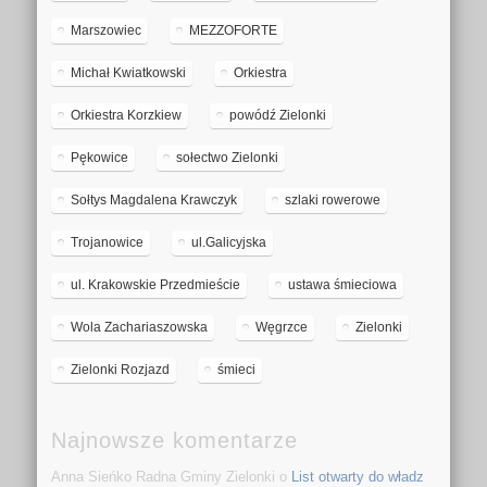
Marszowiec
MEZZOFORTE
Michał Kwiatkowski
Orkiestra
Orkiestra Korzkiew
powódź Zielonki
Pękowice
sołectwo Zielonki
Sołtys Magdalena Krawczyk
szlaki rowerowe
Trojanowice
ul.Galicyjska
ul. Krakowskie Przedmieście
ustawa śmieciowa
Wola Zachariaszowska
Węgrzce
Zielonki
Zielonki Rozjazd
śmieci
Najnowsze komentarze
Anna Sieńko Radna Gminy Zielonki o
List otwarty do władz