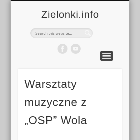
MULTIMEDIA
KALENDARZ
KONTAKT
KULTURA
MIEJSCA
SPORT
Zielonki.info
Warsztaty
muzyczne z
„OSP” Wola