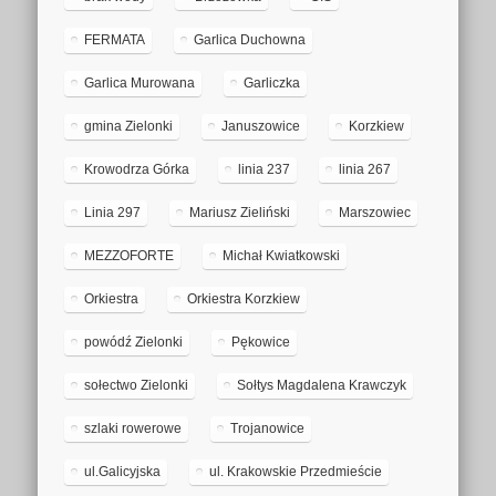
FERMATA
Garlica Duchowna
Garlica Murowana
Garliczka
gmina Zielonki
Januszowice
Korzkiew
Krowodrza Górka
linia 237
linia 267
Linia 297
Mariusz Zieliński
Marszowiec
MEZZOFORTE
Michał Kwiatkowski
Orkiestra
Orkiestra Korzkiew
powódź Zielonki
Pękowice
sołectwo Zielonki
Sołtys Magdalena Krawczyk
szlaki rowerowe
Trojanowice
ul.Galicyjska
ul. Krakowskie Przedmieście