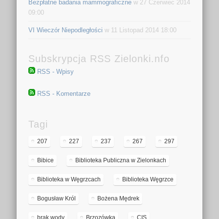
Bezpłatne badania mammograficzne
w 27 Czerwiec 2014
09:00
VI Wieczór Niepodległości
w 11 Listopad 2014 18:00
Subskrypcja RSS Zielonki.nfo
RSS - Wpisy
RSS - Komentarze
Tagi
207
227
237
267
297
Bibice
Biblioteka Publiczna w Zielonkach
Biblioteka w Węgrzcach
Biblioteka Węgrzce
Bogusław Król
Bożena Mędrek
brak wody
Brzozówka
CIS